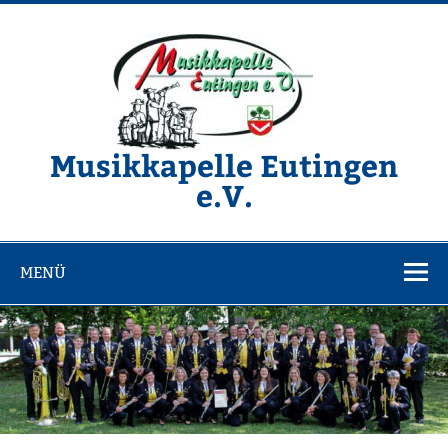
Zum
Inhalt
springen
Musikkapelle Eutingen
e.V.
Website der Musikkapelle Eutingen e.V.
MENÜ