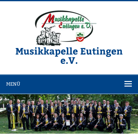
Zum
Inhalt
springen
Musikkapelle Eutingen
e.V.
Website der Musikkapelle Eutingen e.V.
MENÜ